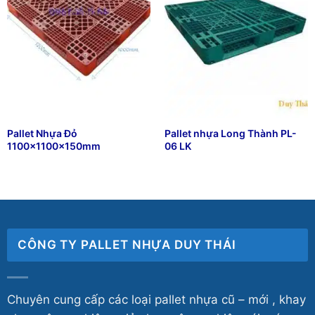
Pallet Nhựa Đỏ
Pallet nhựa Long Thành PL-
1100x1100x150mm
06 LK
₫
205,000
₫
132,555
CÔNG TY PALLET NHỰA DUY THÁI
Chuyên cung cấp các loại pallet nhựa cũ – mới , khay