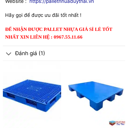
Website :
https://palletnhuaduythai.vn
Hãy gọi để được ưu đãi tốt nhất !
ĐỂ NHẬN ĐƯỢC PALLET NHỰA GIÁ SỈ LẺ TỐT
NHẤT XIN LIÊN HỆ : 0967.55.11.66
Đánh giá (1)