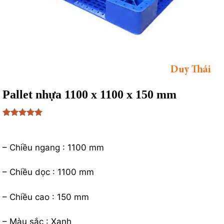
Pallet nhựa 1100 x 1100 x 150 mm
5
1
trên 5
₫
196,698
dựa trên
đánh giá
– Chiều ngang : 1100 mm
– Chiều dọc : 1100 mm
– Chiều cao : 150 mm
– Màu sắc : Xanh