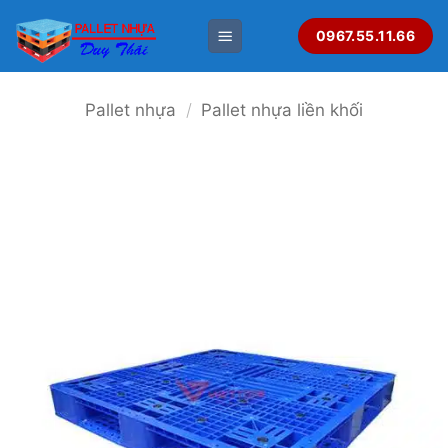
Bỏ
0967.55.11.66
qua
nội
dung
Pallet nhựa
/
Pallet nhựa liền khối