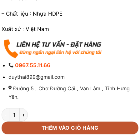
– Chất liệu : Nhựa HDPE
Xuất xứ : Việt Nam
0967.55.11.66
duythai899@gmail.com
Đường 5 , Chợ Đường Cái , Văn Lâm , Tỉnh Hưng
Yên.
Pallet nhựa 1100 x 1100 x 150 mm số lượng
THÊM VÀO GIỎ HÀNG