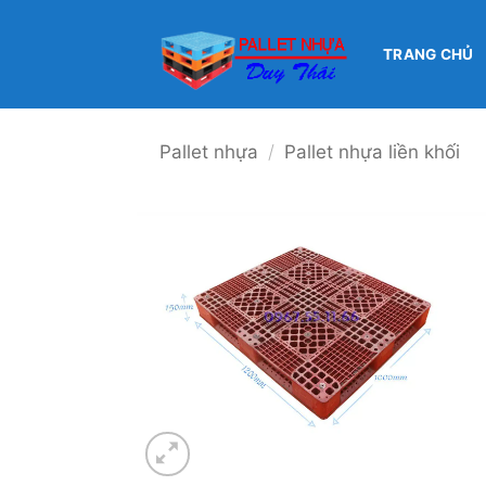
Bỏ
qua
TRANG CHỦ
nội
dung
Pallet nhựa
/
Pallet nhựa liền khối