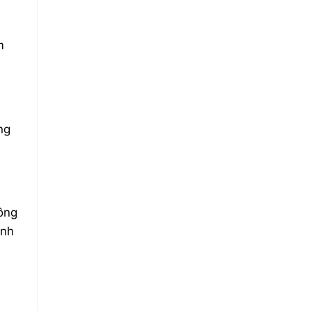
m
ng
Đồng
anh