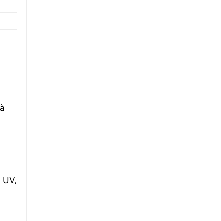
và
a UV,