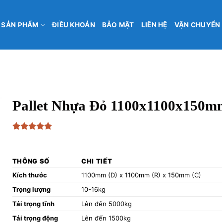
SẢN PHẨM
ĐIỀU KHOẢN
BẢO MẬT
LIÊN HỆ
VẬN CHUYỂN
Pallet Nhựa Đỏ 1100x1100x150m
5
1
trên 5
₫
205,000
dựa trên
đánh giá
THÔNG SỐ
CHI TIẾT
Kích thước
1100mm (D) x 1100mm (R) x 150mm (C)
Trọng lượng
10-16kg
Tải trọng tĩnh
Lên đến 5000kg
Tải trọng động
Lên đến 1500kg