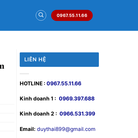
0967.55.11.66
LIÊN HỆ
m
HOTLINE :
0967.55.11.66
Kinh doanh 1 :
0969.397.688
Kinh doanh 2 :
0966.531.399
Email:
duythai899@gmail.com