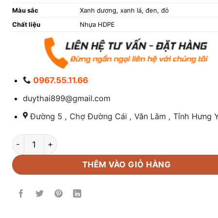
Màu sắc
Xanh dương, xanh lá, đen, đỏ
Chất liệu
Nhựa HDPE
0967.55.11.66
duythai899@gmail.com
Đường 5 , Chợ Đường Cái , Văn Lâm , Tỉnh Hưng Y
Pallet Nhựa Đỏ 1100x1100x150mm số lượng
THÊM VÀO GIỎ HÀNG