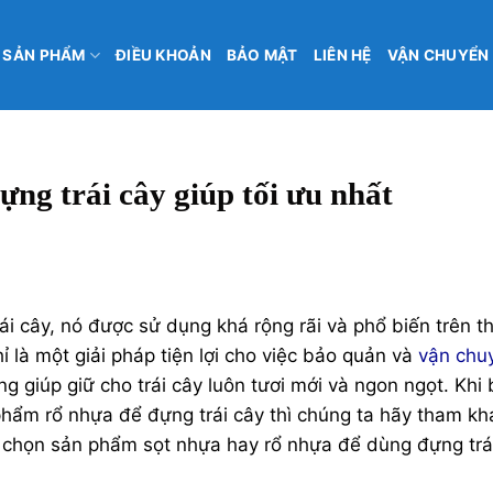
SẢN PHẨM
ĐIỀU KHOẢN
BẢO MẬT
LIÊN HỆ
VẬN CHUYỂN
ng trái cây giúp tối ưu nhất
ái cây, nó được sử dụng khá rộng rãi và phổ biến trên th
ỉ là một giải pháp tiện lợi cho việc bảo quản và
vận chu
ng giúp giữ cho trái cây luôn tươi mới và ngon ngọt. Khi
hẩm rổ nhựa để đựng trái cây thì chúng ta hãy tham kh
ựa chọn sản phẩm sọt nhựa hay rổ nhựa để dùng đựng trá