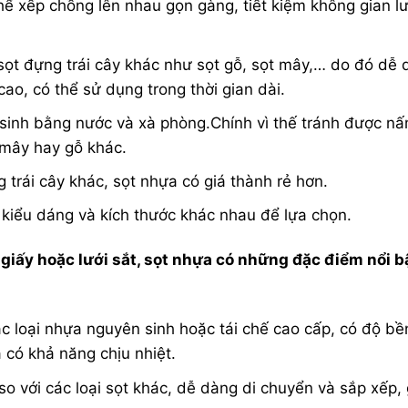
hể xếp chồng lên nhau gọn gàng, tiết kiệm không gian lư
sọt đựng trái cây khác như sọt gỗ, sọt mây,… do đó dễ
ao, có thể sử dụng trong thời gian dài.
sinh bằng nước và xà phòng.Chính vì thế tránh được n
u mây hay gỗ khác.
g trái cây khác, sọt nhựa có giá thành rẻ hơn.
kiểu dáng và kích thước khác nhau để lựa chọn.
 giấy hoặc lưới sắt, sọt nhựa có những đặc điểm nổi b
c loại nhựa nguyên sinh hoặc tái chế cao cấp, có độ bề
à có khả năng chịu nhiệt.
so với các loại sọt khác, dễ dàng di chuyển và sắp xếp,