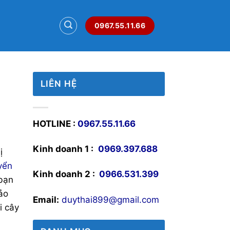
0967.55.11.66
LIÊN HỆ
HOTLINE :
0967.55.11.66
Kinh doanh 1 :
0969.397.688
ị
yển
Kinh doanh 2 :
0966.531.399
 bạn
ảo
Email:
duythai899@gmail.com
i cây