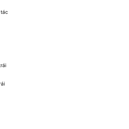
 tác
a
rái
rái