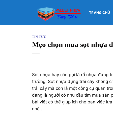
Bỏ
qua
TRANG CHỦ
nội
dung
TIN TỨC
Mẹo chọn mua sọt nhựa đự
Sọt nhựa hay còn gọi là rổ nhựa đựng tr
trường. Sọt nhựa đựng trái cây không ch
trái cây mà còn là một công cụ quan trọ
đang là người có nhu cầu tìm mua sản p
bài viết có thể giúp ích cho bạn việc l
nhé .