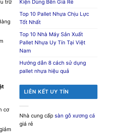
Kiện Dùng Bền Giá Rẻ
u trữ
Top 10 Pallet Nhựa Chịu Lực
 dàng
Tốt Nhất
Top 10 Nhà Máy Sản Xuất
ấm
Pallet Nhựa Uy Tín Tại Việt
Nam
Hướng dẫn 8 cách sử dụng
pallet nhựa hiệu quả
ật
LIÊN KẾT UY TÍN
n cơ
Nhà cung cấp
sàn gỗ xương cá
giá rẻ
 giảm