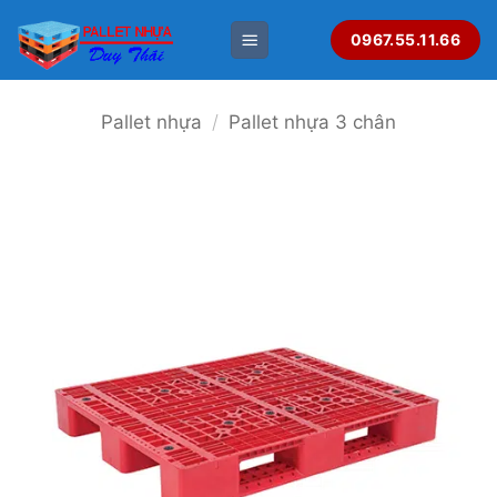
Bỏ
0967.55.11.66
qua
nội
dung
Pallet nhựa
/
Pallet nhựa 3 chân