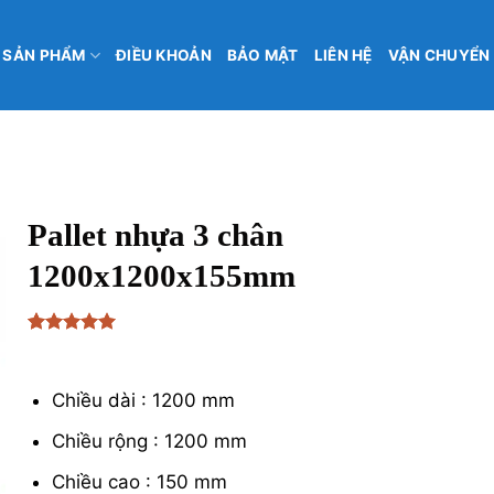
SẢN PHẨM
ĐIỀU KHOẢN
BẢO MẬT
LIÊN HỆ
VẬN CHUYỂN
Pallet nhựa 3 chân
1200x1200x155mm
5
1
trên 5
₫
230,000
dựa trên
đánh giá
Chiều dài : 1200 mm
Chiều rộng : 1200 mm
Chiều cao : 150 mm