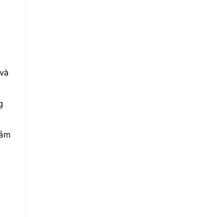
 và
g
đảm