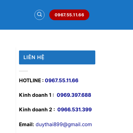
0967.55.11.66
LIÊN HỆ
HOTLINE :
0967.55.11.66
Kinh doanh 1 :
0969.397.688
Kinh doanh 2 :
0966.531.399
Email:
duythai899@gmail.com