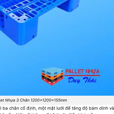
llet Nhựa 3 Chân 1200x1200x155mm
ới ba chân cố định, một mặt lưới để tăng độ bám dính v