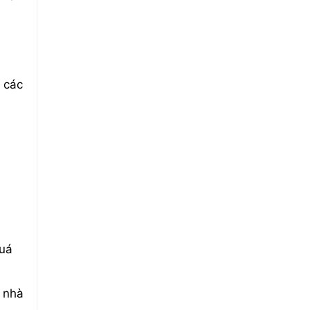
i
 các
quá
c nhà