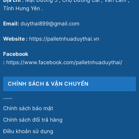
Địa chỉ :
Mặt Đường 5 , Chợ Đường Cái , Văn Lâm ,
Tỉnh Hưng Yên .
Email:
duythai899@gmail.com
Website :
https://palletnhuaduythai.vn
Facebook
:
https://www.facebook.com/palletnhuaduythai/
CHÍNH SÁCH & VẬN CHUYỂN
Chính sách bảo mật
Chính sách đổi trả hàng
Điều khoản sử dụng