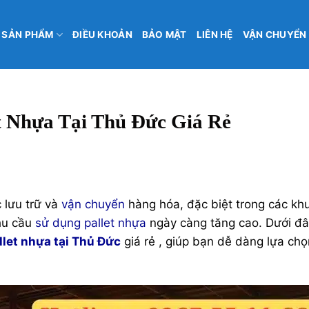
SẢN PHẨM
ĐIỀU KHOẢN
BẢO MẬT
LIÊN HỆ
VẬN CHUYỂN
et Nhựa Tại Thủ Đức Giá Rẻ
c lưu trữ và
vận chuyển
hàng hóa, đặc biệt trong các kh
nhu cầu
sử dụng pallet nhựa
ngày càng tăng cao. Dưới đâ
llet nhựa tại Thủ Đức
giá rẻ , giúp bạn dễ dàng lựa ch