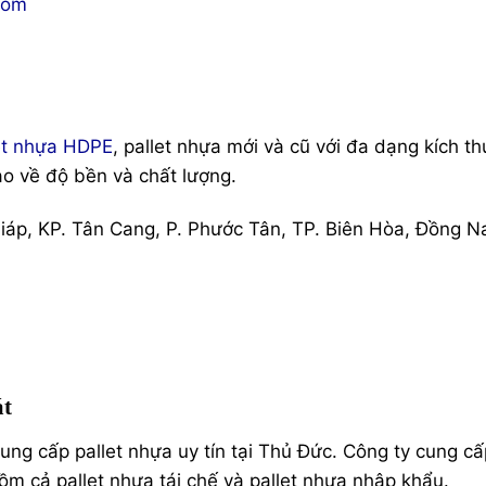
com
et nhựa HDPE
, pallet nhựa mới và cũ với đa dạng kích th
o về độ bền và chất lượng.
p, KP. Tân Cang, P. Phước Tân, TP. Biên Hòa, Đồng N
t
ung cấp pallet nhựa uy tín tại Thủ Đức. Công ty cung cấ
ồm cả pallet nhựa tái chế và pallet nhựa nhập khẩu.