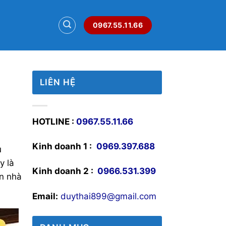
0967.55.11.66
LIÊN HỆ
HOTLINE :
0967.55.11.66
Kinh doanh 1 :
0969.397.688
u
y là
Kinh doanh 2 :
0966.531.399
ọn nhà
Email:
duythai899@gmail.com