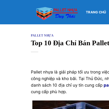
Bỏ
qua
TRANG CHỦ
nội
dung
PALLET NHỰA
Top 10 Địa Chỉ Bán Pall
Pallet nhựa là giải pháp tối ưu trong việ
công nghiệp và kho bãi. Tại Thủ Đức, 
danh sách 10 địa chỉ uy tín cung cấp
pa
cung cấp phù hợp.