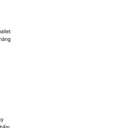
allet
 hàng
ày
phẩm