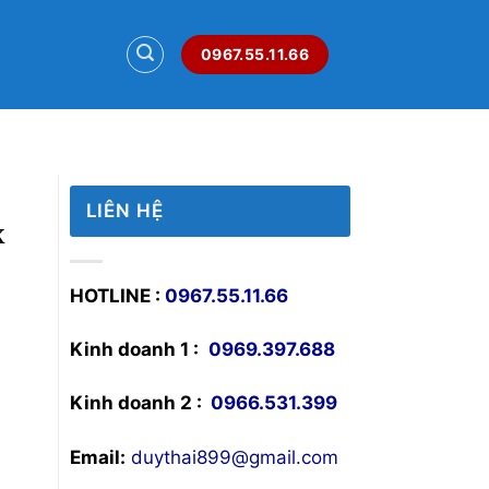
0967.55.11.66
LIÊN HỆ
x
HOTLINE :
0967.55.11.66
Kinh doanh 1 :
0969.397.688
Kinh doanh 2 :
0966.531.399
Email:
duythai899@gmail.com