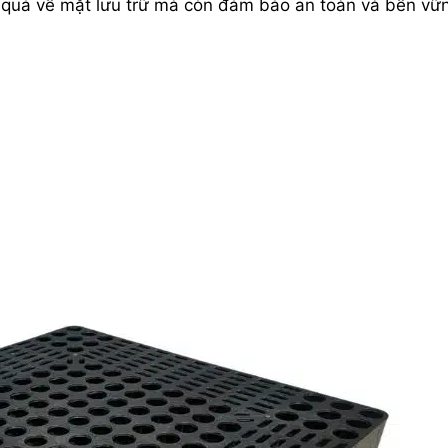
 quả về mặt lưu trữ mà còn đảm bảo an toàn và bền vữ