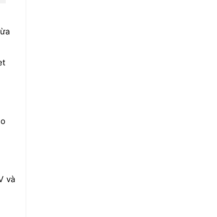
vừa
et
ảo
V và