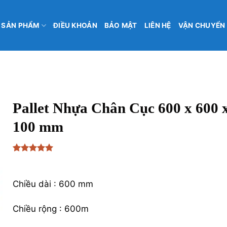
SẢN PHẨM
ĐIỀU KHOẢN
BẢO MẬT
LIÊN HỆ
VẬN CHUYỂN
Pallet Nhựa Chân Cục 600 x 600 
100 mm
5
1
trên 5
₫
650,000
dựa trên
đánh giá
Chiều dài : 600 mm
Chiều rộng : 600m