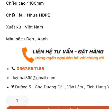
Chiều cao : 100mm
Chất liệu : Nhựa HDPE
Xuất xứ : Việt Nam
Màu sắc : Đen , Xanh
0967.55.11.66
duythai899@gmail.com
Đường 5 , Chợ Đường Cái , Văn Lâm , Tỉnh Hưng Y
Pallet Nhựa Chân Cục 600 x 600 x 100 mm số lượng