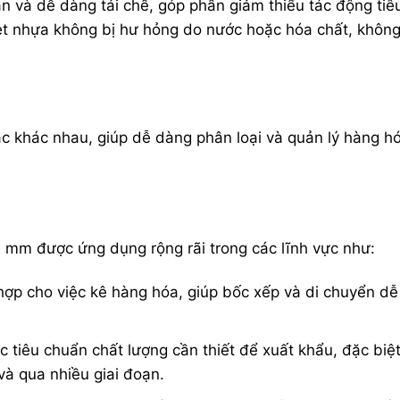
ần và dễ dàng tái chế, góp phần giảm thiểu tác động tiê
let nhựa không bị hư hỏng do nước hoặc hóa chất, khôn
ắc khác nhau, giúp dễ dàng phân loại và quản lý hàng h
 mm được ứng dụng rộng rãi trong các lĩnh vực như:
 hợp cho việc kê hàng hóa, giúp bốc xếp và di chuyển dễ
ác tiêu chuẩn chất lượng cần thiết để xuất khẩu, đặc biệt
và qua nhiều giai đoạn.