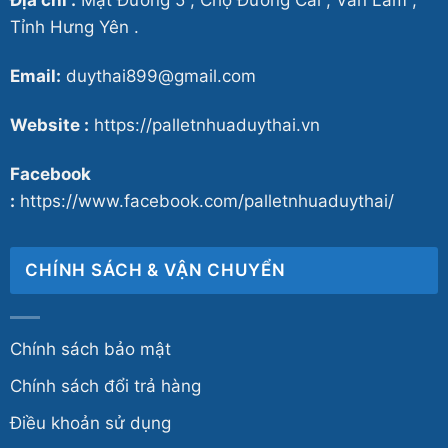
Địa chỉ :
Mặt Đường 5 , Chợ Đường Cái , Văn Lâm ,
Tỉnh Hưng Yên .
Email:
duythai899@gmail.com
Website :
https://palletnhuaduythai.vn
Facebook
:
https://www.facebook.com/palletnhuaduythai/
CHÍNH SÁCH & VẬN CHUYỂN
Chính sách bảo mật
Chính sách đổi trả hàng
Điều khoản sử dụng