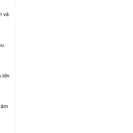
n và
ều
 lớn
 đảm