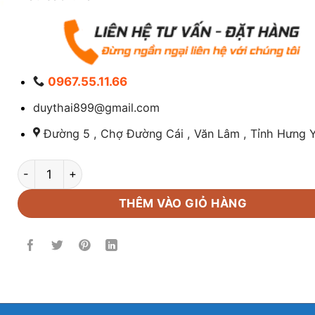
0967.55.11.66
duythai899@gmail.com
Đường 5 , Chợ Đường Cái , Văn Lâm , Tỉnh Hưng Y
Thùng Nhựa Tròn 500L (Ø108-82x77) số lượng
THÊM VÀO GIỎ HÀNG