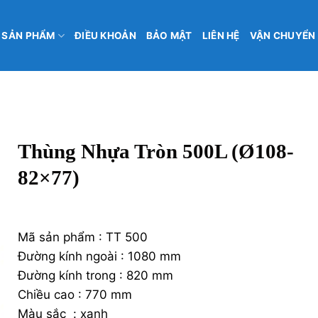
SẢN PHẨM
ĐIỀU KHOẢN
BẢO MẬT
LIÊN HỆ
VẬN CHUYỂN
Thùng Nhựa Tròn 500L (Ø108-
82×77)
₫
241,424
Mã sản phẩm : TT 500
Đường kính ngoài : 1080 mm
Đường kính trong : 820 mm
Chiều cao : 770 mm
Màu sắc : xanh