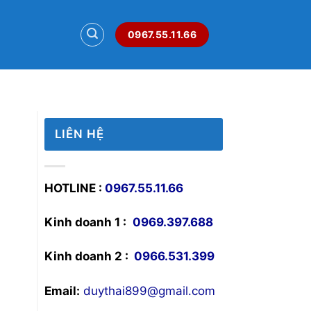
0967.55.11.66
LIÊN HỆ
HOTLINE :
0967.55.11.66
Kinh doanh 1 :
0969.397.688
Kinh doanh 2 :
0966.531.399
Email:
duythai899@gmail.com