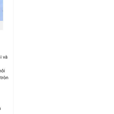
i và
à
môi
 tròn
ù