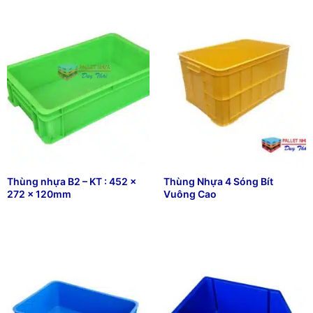
Thùng nhựa B2 – KT : 452 x
Thùng Nhựa 4 Sóng Bít
272 x 120mm
Vuông Cao
₫
49,000
₫
655,664