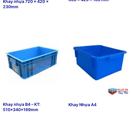
Khay nhựa 720 x 420 x
₫
38,555
230mm
₫
74,443
Khay nhựa B4 – KT:
Khay Nhựa A4
510x340x169mm
₫
30,000
₫
66,666