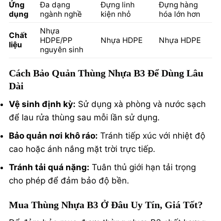
Ứng
Đa dạng
Đựng linh
Đựng hàng
dụng
ngành nghề
kiện nhỏ
hóa lớn hơn
Nhựa
Chất
HDPE/PP
Nhựa HDPE
Nhựa HDPE
liệu
nguyên sinh
Cách Bảo Quản Thùng Nhựa B3 Để Dùng Lâu
Dài
Vệ sinh định kỳ:
Sử dụng xà phòng và nước sạch
để lau rửa thùng sau mỗi lần sử dụng.
Bảo quản nơi khô ráo:
Tránh tiếp xúc với nhiệt độ
cao hoặc ánh nắng mặt trời trực tiếp.
Tránh tải quá nặng:
Tuân thủ giới hạn tải trọng
cho phép để đảm bảo độ bền.
Mua Thùng Nhựa B3 Ở Đâu Uy Tín, Giá Tốt?