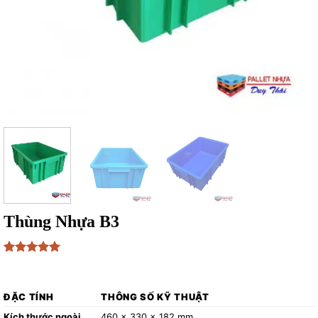
Thùng Nhựa B3
5
1
trên 5
₫
564,443
dựa trên
đánh giá
ĐẶC TÍNH
THÔNG SỐ KỸ THUẬT
Kích thước ngoài
460 x 330 x 182 mm