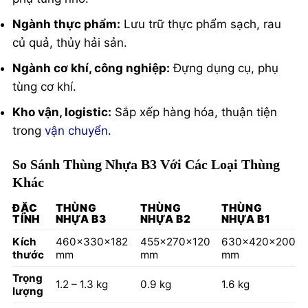
Ngành thực phẩm:
Lưu trữ thực phẩm sạch, rau
củ quả, thủy hải sản.
Ngành cơ khí, công nghiệp:
Đựng dụng cụ, phụ
tùng cơ khí.
Kho vận, logistic:
Sắp xếp hàng hóa, thuận tiện
trong
vận chuyển
.
So Sánh Thùng Nhựa B3 Với Các Loại Thùng
Khác
ĐẶC
THÙNG
THÙNG
THÙNG
TÍNH
NHỰA B3
NHỰA B2
NHỰA B1
Kích
460x330x182
455x270x120
630x420x200
thước
mm
mm
mm
Trọng
1.2 – 1.3 kg
0.9 kg
1.6 kg
lượng