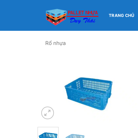
Bỏ
qua
TRANG CHỦ
nội
dung
Rổ nhựa