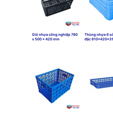
Giỏ nhựa công nghiệp 780
Thùng nhựa 6 s
x 500 x 420 mm
đặc 610x420x
₫
64,000
₫
88,766