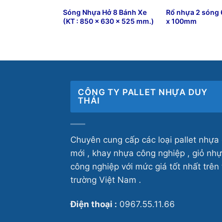
Sóng Nhựa Hở 8 Bánh Xe
Rổ nhựa 2 sóng 
(KT : 850 x 630 x 525 mm.)
x 100mm
₫
21,000
₫
79,999
CÔNG TY PALLET NHỰA DUY
THÁI
Chuyên cung cấp các loại pallet nhựa 
mới , khay nhựa công nghiệp , giỏ nh
công nghiệp với mức giá tốt nhất trên 
trường Việt Nam .
Điện thoại :
0967.55.11.66