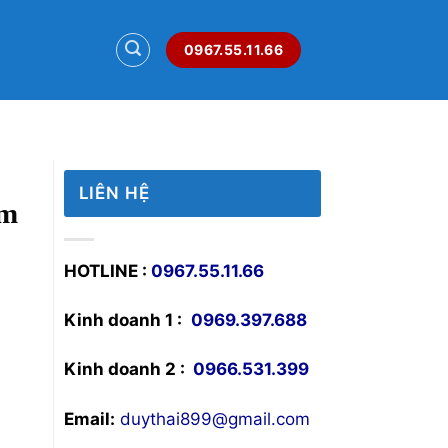
0967.55.11.66
LIÊN HỆ
mm
HOTLINE :
0967.55.11.66
Kinh doanh 1 :
0969.397.688
Kinh doanh 2 :
0966.531.399
Email:
duythai899@gmail.com