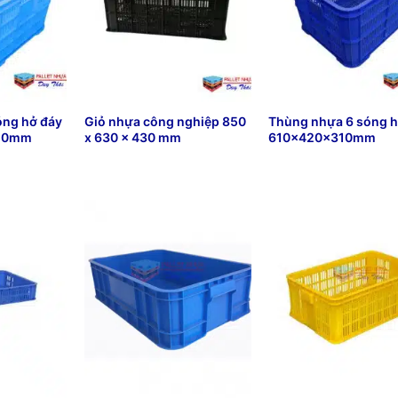
óng hở đáy
Giỏ nhựa công nghiệp 850
Thùng nhựa 6 sóng 
310mm
x 630 x 430 mm
610x420x310mm
₫
54,700
₫
67,899