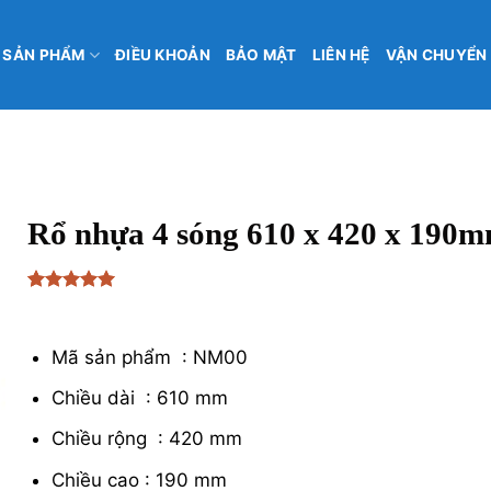
SẢN PHẨM
ĐIỀU KHOẢN
BẢO MẬT
LIÊN HỆ
VẬN CHUYỂN
Rổ nhựa 4 sóng 610 x 420 x 190
5
1
trên 5
₫
130,000
dựa trên
đánh giá
Mã sản phẩm : NM00
Chiều dài : 610 mm
Chiều rộng : 420 mm
Chiều cao : 190 mm