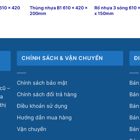
610 x 420
Thùng nhựa B1 610 x 420 x
Rổ nhựa 3 sóng 610 
200mm
x 150mm
₫
46,777
₫
89,000
CHÍNH SÁCH & VẬN CHUYỂN
Đ
Chính sách bảo mật
Bán 
cũ –
Chính sách đổi trả hàng
Bán 
ựa
thị
Điều khoản sử dụng
Bán 
Hướng dẫn mua hàng
Bán 
Vận chuyển
Bán 