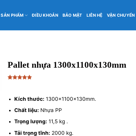
SẢN PHẨM
ĐIỀU KHOẢN
BẢO MẬT
LIÊN HỆ
VẬN CHUYỂN
Pallet nhựa 1300x1100x130mm
5
1
trên 5
₫
555,555
dựa trên
đánh giá
Kích thước:
1300x1100x130mm.
Chất liệu:
Nhựa PP
Trọng lượng:
11,5 kg .
Tải trọng tĩnh:
2000 kg.