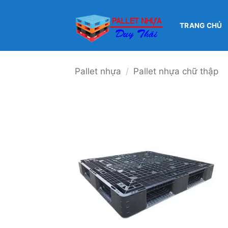
Bỏ
qua
TRANG CHỦ
nội
dung
Pallet nhựa
/
Pallet nhựa chữ thập