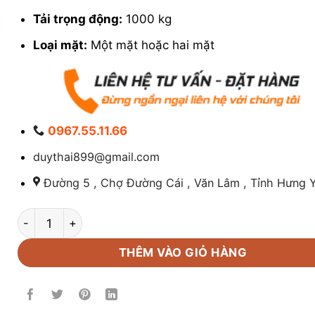
Tải trọng động:
1000 kg
Loại mặt:
Một mặt hoặc hai mặt
0967.55.11.66
duythai899@gmail.com
Đường 5 , Chợ Đường Cái , Văn Lâm , Tỉnh Hưng Y
Pallet nhựa 1300x1100x130mm số lượng
THÊM VÀO GIỎ HÀNG