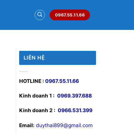
0967.55.11.66
LIÊN HỆ
HOTLINE :
0967.55.11.66
Kinh doanh 1 :
0969.397.688
Kinh doanh 2 :
0966.531.399
Email:
duythai899@gmail.com