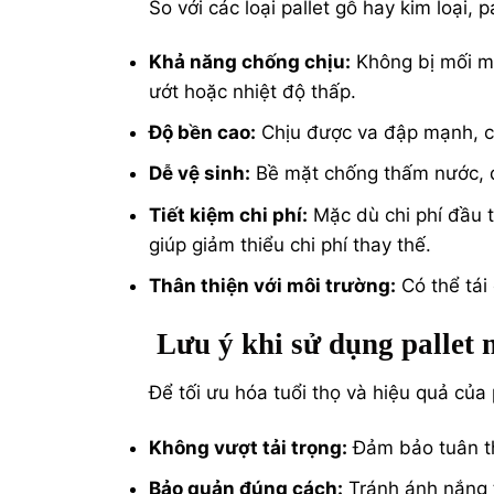
So với các loại pallet gỗ hay kim loại, p
Khả năng chống chịu:
Không bị mối mọ
ướt hoặc nhiệt độ thấp.
Độ bền cao:
Chịu được va đập mạnh, có
Dễ vệ sinh:
Bề mặt chống thấm nước, dễ
Tiết kiệm chi phí:
Mặc dù chi phí đầu t
giúp giảm thiểu chi phí thay thế.
Thân thiện với môi trường:
Có thể tái
Lưu ý khi sử dụng pallet 
Để tối ưu hóa tuổi thọ và hiệu quả của
Không vượt tải trọng:
Đảm bảo tuân thủ
Bảo quản đúng cách:
Tránh ánh nắng t