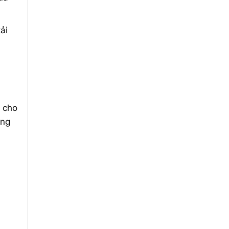
ải
i cho
ông