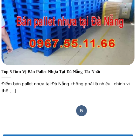
Top 5 Đơn Vị Bán Pallet Nhựa Tại Đà Nẵng Tốt Nhất
Điểm bán pallet nhựa tại Đà Nẵng không phải là nhiều , chính vì
thế [...]
1
2
3
4
5
6
7
8
9