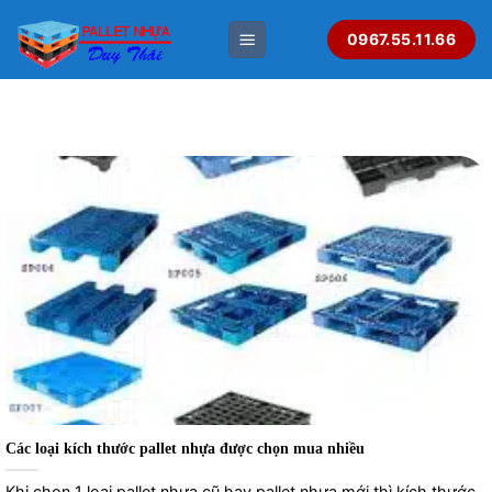
Bỏ
0967.55.11.66
qua
nội
dung
Các loại kích thước pallet nhựa được chọn mua nhiều
Khi chọn 1 loại pallet nhựa cũ hay pallet nhựa mới thì kích thước